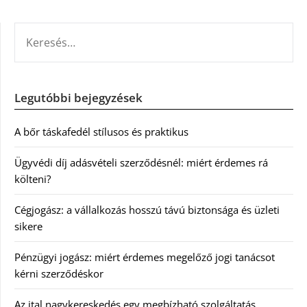
KERESÉS:
Legutóbbi bejegyzések
A bőr táskafedél stílusos és praktikus
Ügyvédi díj adásvételi szerződésnél: miért érdemes rá
költeni?
Cégjogász: a vállalkozás hosszú távú biztonsága és üzleti
sikere
Pénzügyi jogász: miért érdemes megelőző jogi tanácsot
kérni szerződéskor
Az ital nagykereskedés egy megbízható szolgáltatás