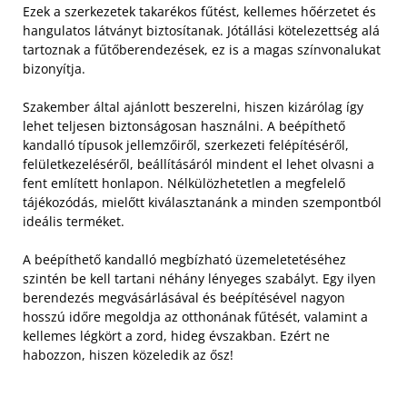
Ezek a szerkezetek takarékos fűtést, kellemes hőérzetet és
hangulatos látványt biztosítanak. Jótállási kötelezettség alá
tartoznak a fűtőberendezések, ez is a magas színvonalukat
bizonyítja.
Szakember által ajánlott beszerelni, hiszen kizárólag így
lehet teljesen biztonságosan használni. A beépíthető
kandalló típusok jellemzőiről, szerkezeti felépítéséről,
felületkezeléséről, beállításáról mindent el lehet olvasni a
fent említett honlapon. Nélkülözhetetlen a megfelelő
tájékozódás, mielőtt kiválasztanánk a minden szempontból
ideális terméket.
A beépíthető kandalló megbízható üzemeletetéséhez
szintén be kell tartani néhány lényeges szabályt. Egy ilyen
berendezés megvásárlásával és beépítésével nagyon
hosszú időre megoldja az otthonának fűtését, valamint a
kellemes légkört a zord, hideg évszakban. Ezért ne
habozzon, hiszen közeledik az ősz!