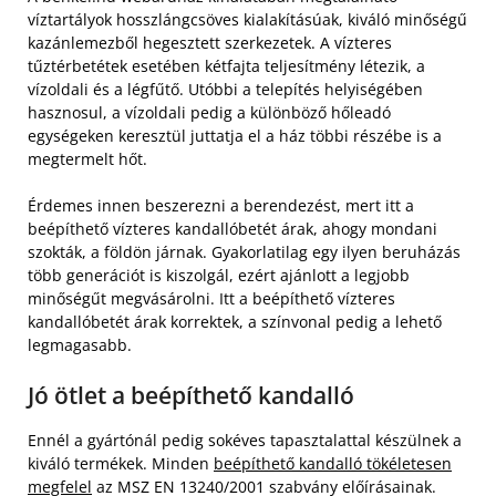
víztartályok hosszlángcsöves kialakításúak, kiváló minőségű
kazánlemezből hegesztett szerkezetek. A vízteres
tűztérbetétek esetében kétfajta teljesítmény létezik, a
vízoldali és a légfűtő. Utóbbi a telepítés helyiségében
hasznosul, a vízoldali pedig a különböző hőleadó
egységeken keresztül juttatja el a ház többi részébe is a
megtermelt hőt.
Érdemes innen beszerezni a berendezést, mert itt a
beépíthető vízteres kandallóbetét árak, ahogy mondani
szokták, a földön járnak. Gyakorlatilag egy ilyen beruházás
több generációt is kiszolgál, ezért ajánlott a legjobb
minőségűt megvásárolni. Itt a beépíthető vízteres
kandallóbetét árak korrektek, a színvonal pedig a lehető
legmagasabb.
Jó ötlet a beépíthető kandalló
Ennél a gyártónál pedig sokéves tapasztalattal készülnek a
kiváló termékek. Minden
beépíthető kandalló tökéletesen
megfelel
az MSZ EN 13240/2001 szabvány előírásainak.