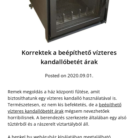
Korrektek a beépíthető vízteres
kandallóbetét árak
Posted on 2020.09.01.
Remek megoldás a ház központi fűtése, amit
biztosíthatunk egy vízteres kandalló használatával is.
Természetesen, ez nem kis befektetés, de a
beépíthető
vízteres kandallóbetét árak
mégsem nevezhetőek
horribilisnek. A berendezés szerkezete általában egy alsó
tűztérből és a rászerelt víztartályból áll.
A benkel.hu webáruház kínálatában megtalálható