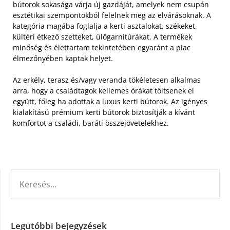
bútorok sokasága várja új gazdáját, amelyek nem csupán
esztétikai szempontokból felelnek meg az elvárásoknak.
A
kategória magába foglalja a kerti asztalokat, székeket,
kültéri étkező szetteket, ülőgarnitúrákat. A termékek
minőség és élettartam tekintetében egyaránt a piac
élmezőnyében kaptak helyet.
Az erkély, terasz és/vagy veranda tökéletesen alkalmas
arra, hogy a családtagok kellemes órákat töltsenek el
együtt, főleg ha adottak a luxus kerti bútorok. Az igényes
kialakítású prémium kerti bútorok biztosítják a kívánt
komfortot a családi, baráti összejövetelekhez.
KERESÉS:
Legutóbbi bejegyzések