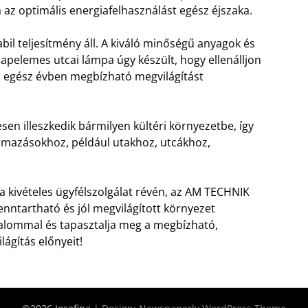
a az optimális energiafelhasználást egész éjszaka.
il teljesítmény áll. A kiváló minőségű anyagok és
 napelemes utcai lámpa úgy készült, hogy ellenálljon
 egész évben megbízható megvilágítást
en illeszkedik bármilyen kültéri környezetbe, így
almazásokhoz, például utakhoz, utcákhoz,
a kivételes ügyfélszolgálat révén, az AM TECHNIK
enntartható és jól megvilágított környezet
zalommal és tapasztalja meg a megbízható,
lágítás előnyeit!