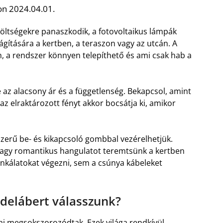
on 2024.04.01.
ltségekre panaszkodik, a fotovoltaikus lámpák
lágítására a kertben, a teraszon vagy az utcán. A
, a rendszer könnyen telepíthető és ami csak hab a
az alacsony ár és a függetlenség. Bekapcsol, amint
 az elraktározott fényt akkor bocsátja ki, amikor
erű be- és kikapcsoló gombbal vezérelhetjük.
agy romantikus hangulatot teremtsünk a kertben
unkálatokat végezni, sem a csúnya kábeleket
delábert válasszunk?
i megsokszorozódtak. Ezek világa rendkívül