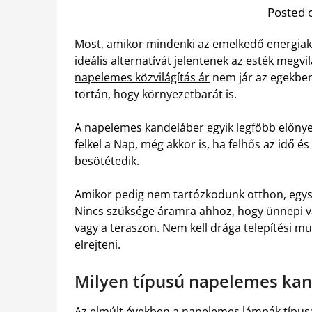
Posted 
Most, amikor mindenki az emelkedő energiakö
ideális alternatívát jelentenek az esték megvi
napelemes közvilágítás ár
nem jár az egekben
tortán, hogy környezetbarát is.
A napelemes kandeláber egyik legfőbb előnye 
felkel a Nap, még akkor is, ha felhős az idő és
besötétedik.
Amikor pedig nem tartózkodunk otthon, egysz
Nincs szüksége áramra ahhoz, hogy ünnepi v
vagy a teraszon. Nem kell drága telepítési m
elrejteni.
Milyen típusú napelemes kan
Az elmúlt években a napelemes lámpák típusa