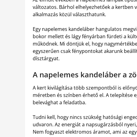
változatos. Bárhol elhelyezhetőek a kertben 
alkalmazás közül választhatunk.
Egy napelemes kandeláber hangulatos megvilág
bokor mellett és lágy fényárban fürdeti a kül
működnek. Mi döntjük el, hogy nagymértékben
egyszerűen csak fénypontokat akarunk beállíta
dísztárgyat.
A napelemes kandeláber a zö
A kert kivilágítása több szempontból is előny
méretben és színben érhető el. A telepítése e
belevághat a feladatba.
Tudni kell, hogy nincs szükség hatósági enge
udvaron. Az energiát a napsugárzásból nyeri, 
Nem fogyaszt elektromos áramot, ami az egyi