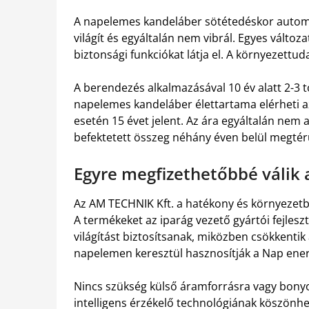
A napelemes kandeláber sötétedéskor automa
világít és egyáltalán nem vibrál. Egyes változ
biztonsági funkciókat látja el. A környezet
A berendezés alkalmazásával 10 év alatt 2-3 
napelemes kandeláber élettartama elérheti 
esetén 15 évet jelent. Az ára egyáltalán nem a
befektetett összeg néhány éven belül megtér
Egyre megfizethetőbbé válik 
Az AM TECHNIK Kft. a hatékony és környezetbar
A termékeket az iparág vezető gyártói fejlesz
világítást biztosítsanak, miközben csökkentik
napelemen keresztül hasznosítják a Nap ener
Nincs szükség külső áramforrásra vagy bonyolu
intelligens érzékelő technológiának köszön