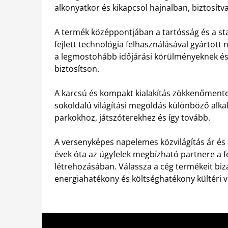
alkonyatkor és kikapcsol hajnalban, biztosítv
A termék középpontjában a tartósság és a stab
fejlett technológia felhasználásával gyártott
a legmostohább időjárási körülményeknek és
biztosítson.
A karcsú és kompakt kialakítás zökkenőmentes
sokoldalú világítási megoldás különböző alk
parkokhoz, játszóterekhez és így tovább.
A versenyképes napelemes közvilágítás ár és 
évek óta az ügyfelek megbízható partnere a f
létrehozásában. Válassza a cég termékeit bi
energiahatékony és költséghatékony kültéri vi