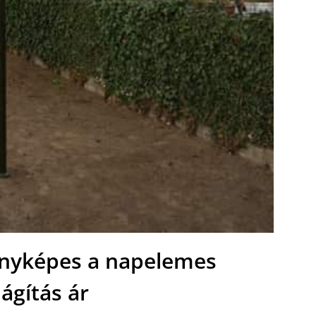
nyképes a napelemes
lágítás ár