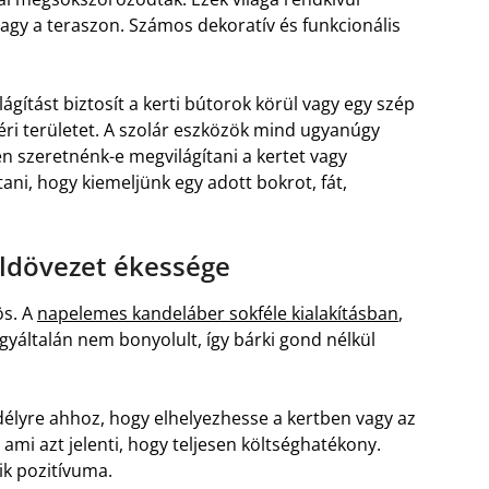
vagy a teraszon. Számos dekoratív és funkcionális
ítást biztosít a kerti bútorok körül vagy egy szép
téri területet. A szolár eszközök mind ugyanúgy
 szeretnénk-e megvilágítani a kertet vagy
ni, hogy kiemeljünk egy adott bokrot, fát,
ldövezet ékessége
ös. A
napelemes kandeláber sokféle kialakításban
,
gyáltalán nem bonyolult, így bárki gond nélkül
délyre ahhoz, hogy elhelyezhesse a kertben vagy az
ami azt jelenti, hogy teljesen költséghatékony.
k pozitívuma.