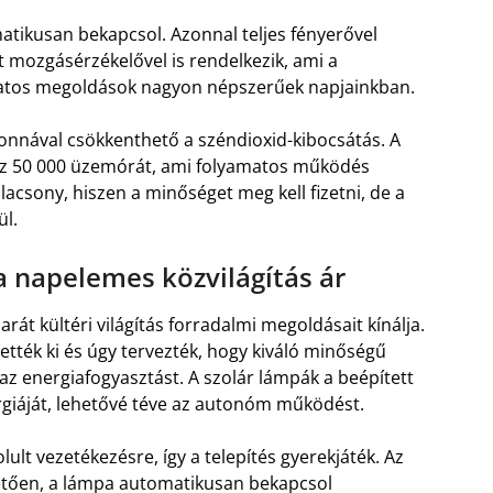
tikusan bekapcsol. Azonnal teljes fényerővel
at mozgásérzékelővel is rendelkezik, ami a
tudatos megoldások nagyon népszerűek napjainkban.
tonnával csökkenthető a széndioxid-kibocsátás. A
az 50 000 üzemórát, ami folyamatos működés
lacsony, hiszen a minőséget meg kell fizetni, de a
ül.
a napelemes közvilágítás ár
át kültéri világítás forradalmi megoldásait kínálja.
tették ki és úgy tervezték, hogy kiváló minőségű
 az energiafogyasztást. A szolár lámpák a beépített
giáját, lehetővé téve az autonóm működést.
lt vezetékezésre, így a telepítés gyerekjáték. Az
hetően, a lámpa automatikusan bekapcsol