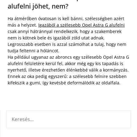
alufelni jöhet, nem?
Ha átmérőben óvatosan is kell bánni, szélességben azért
más a helyzet.
Igazából a szélesebb Opel Astra G alufelni
csak annyi hátránnyal rendelkezik, hogy a szakemberek
nem is kötnek bele és igazából zöld utat adnak.
Legrosszabb esetben is azzal számolhat a tulaj, hogy nem
tudja feltenni a hóláncot.
Ha például ugyanaz az abroncs egy szélesebb Opel Astra G
alufelni felületére kerül fel, akkor még egy kis tapadás is
nyerhető, illetve érezhetően élénkebbé válik a kormányzás.
Ennek az oka pedig egyszerű: a szélesebb felnire szebben
kifekszik a gumi, így kevésbé deformálódik az oldalfala.
KERESÉS: