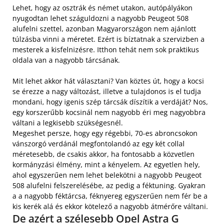
Lehet, hogy az osztrák és német utakon, autópályákon
nyugodtan lehet száguldozni a nagyobb Peugeot 508
alufelni szettel, azonban Magyarországon nem ajánlott
túlzásba vinni a méretet. Ezért is bíztatnak a szervizben a
mesterek a kisfelnizésre. Itthon tehát nem sok praktikus
oldala van a nagyobb tárcsának.
Mit lehet akkor hát választani? Van köztes út, hogy a kocsi
se érezze a nagy változást, illetve a tulajdonos is el tudja
mondani, hogy igenis szép tárcsák díszítik a verdáját? Nos,
egy korszerűbb kocsinál nem nagyobb éri meg nagyobbra
váltani a legkisebb szükségesnél.
Megeshet persze, hogy egy régebbi, 70-es abroncsokon
vánszorgó verdánál megfontolandó az egy két collal
méretesebb, de csakis akkor, ha fontosabb a közvetlen
kormányzási élmény, mint a kényelem. Az egyetlen hely,
ahol egyszerűen nem lehet belekötni a nagyobb Peugeot
508 alufelni felszerelésébe, az pedig a féktuning. Gyakran
a a nagyobb féktárcsa, féknyereg egyszerűen nem fér be a
kis kerék alá és ekkor kötelező a nagyobb átmérőre váltani.
De azért a szélesebb Opel Astra G