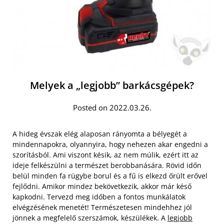
Melyek a „legjobb” barkácsgépek?
Posted on 2022.03.26.
A hideg évszak elég alaposan rányomta a bélyegét a
mindennapokra, olyannyira, hogy nehezen akar engedni a
szorításból. Ami viszont késik, az nem múlik, ezért itt az
ideje felkészülni a természet berobbanására. Rövid időn
belül minden fa rügybe borul és a fű is elkezd őrült erővel
fejlődni. Amikor mindez bekövetkezik, akkor már késő
kapkodni. Tervezd meg időben a fontos munkálatok
elvégzésének menetét! Természetesen mindehhez jól
jönnek a megfelelő szerszámok, készülékek. A
legjobb