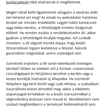
barkácsgépek
több elvárásnak is megfelelnek.
Megéri tehát kellő figyelemmel válogatni a vásárlás előtt.
Hol teheted ezt meg? Az emaki.hu weboldalon hatalmas
kínálat vár minden érdeklődőt. Legyél hobbi barkácsoló
vagy lelkes kertész, a lehetőségek hirtelen kitágulnak
előtted. Ha minden eszköz a rendelkezésedre áll, akkor
gyakran a lehetőségek kínálják magukat. Azt szokták
mondani, a jól végzett munka alapja, hogy kiváló
felszereléssel legyen kivitelezve a feladat. Nálunk
garantáltan megtalálod, amire szükséged van!
Szeretnéd enyhíteni a tél során keletkezett esetleges
károkat? Ebben az esetben elő a fúróval, csavarozóval,
csiszológéppel és felújításra kerülhet a kerítés vagy a
terasz korlátját hozhatod új állapotba. Ha szeretnél
felépíteni egy kerti kiülőt vagy csak néhány, a szabadban
használható bútort álmodtál meg, akkor a tökéletes
alapanyagok birtokában és a kiváló szerszámokkal a
végeredmény biztosan nem marad el. Mindeközben nem
szabad megfeledkezni a természet felébredéséről sem.