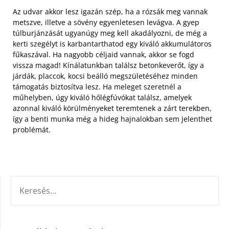
Az udvar akkor lesz igazán szép, ha a rózsák meg vannak
metszve, illetve a sövény egyenletesen levágva. A gyep
túlburjánzását ugyanúgy meg kell akadályozni, de még a
kerti szegélyt is karbantarthatod egy kiváló akkumulátoros
fűkaszával. Ha nagyobb céljaid vannak, akkor se fogd
vissza magad! Kínálatunkban találsz betonkeverőt, így a
járdák, placcok, kocsi beálló megszületéséhez minden
támogatás biztosítva lesz. Ha meleget szeretnél a
műhelyben, úgy kiváló hőlégfúvókat találsz, amelyek
azonnal kiváló körülményeket teremtenek a zárt terekben,
így a benti munka még a hideg hajnalokban sem jelenthet
problémát.
KERESÉS: