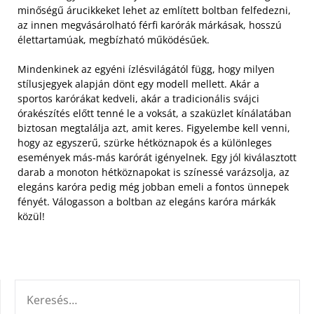
minőségű árucikkeket lehet az említett boltban felfedezni,
az innen megvásárolható férfi karórák márkásak, hosszú
élettartamúak, megbízható működésűek.
Mindenkinek az egyéni ízlésvilágától függ, hogy milyen
stílusjegyek alapján dönt egy modell mellett. Akár a
sportos karórákat kedveli, akár a tradicionális svájci
órakészítés előtt tenné le a voksát, a szaküzlet kínálatában
biztosan megtalálja azt, amit keres. Figyelembe kell venni,
hogy az egyszerű, szürke hétköznapok és a különleges
események más-más karórát igényelnek. Egy jól kiválasztott
darab a monoton hétköznapokat is színessé varázsolja, az
elegáns karóra pedig még jobban emeli a fontos ünnepek
fényét. Válogasson a boltban az elegáns karóra márkák
közül!
KERESÉS: