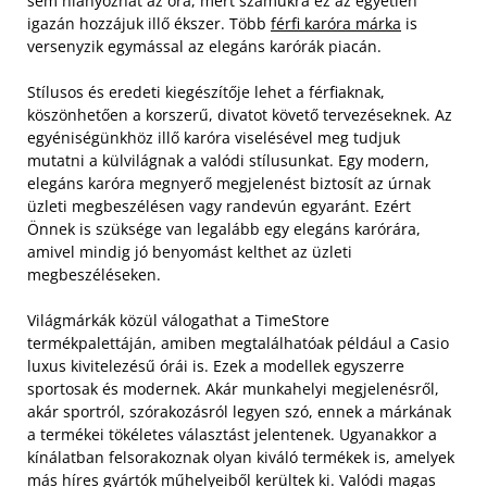
sem hiányozhat az óra, mert számukra ez az egyetlen
igazán hozzájuk illő ékszer. Több
férfi karóra márka
is
versenyzik egymással az elegáns karórák piacán.
Stílusos és eredeti kiegészítője lehet a férfiaknak,
köszönhetően a korszerű, divatot követő tervezéseknek. Az
egyéniségünkhöz illő karóra viselésével meg tudjuk
mutatni a külvilágnak a valódi stílusunkat. Egy modern,
elegáns karóra megnyerő megjelenést biztosít az úrnak
üzleti megbeszélésen vagy randevún egyaránt. Ezért
Önnek is szüksége van legalább egy elegáns karórára,
amivel mindig jó benyomást kelthet az üzleti
megbeszéléseken.
Világmárkák közül válogathat a TimeStore
termékpalettáján, amiben megtalálhatóak például a Casio
luxus kivitelezésű órái is. Ezek a modellek egyszerre
sportosak és modernek. Akár munkahelyi megjelenésről,
akár sportról, szórakozásról legyen szó, ennek a márkának
a termékei tökéletes választást jelentenek. Ugyanakkor a
kínálatban felsorakoznak olyan kiváló termékek is, amelyek
más híres gyártók műhelyeiből kerültek ki. Valódi magas