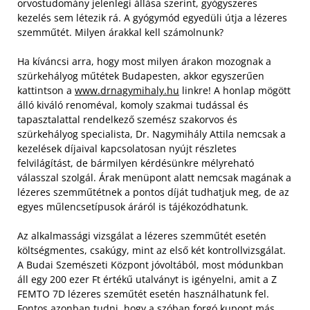
orvostudomány jelenlegi állása szerint, gyógyszeres
kezelés sem létezik rá. A gyógymód egyedüli útja a lézeres
szemműtét. Milyen árakkal kell számolnunk?
Ha kíváncsi arra, hogy most milyen árakon mozognak a
szürkehályog műtétek Budapesten, akkor egyszerűen
kattintson a
www.drnagymihaly.hu
linkre! A honlap mögött
álló kiváló renoméval, komoly szakmai tudással és
tapasztalattal rendelkező szemész szakorvos és
szürkehályog specialista, Dr. Nagymihály Attila nemcsak a
kezelések díjaival kapcsolatosan nyújt részletes
felvilágítást, de bármilyen kérdésünkre mélyreható
válasszal szolgál. Árak menüpont alatt nemcsak magának a
lézeres szemműtétnek a pontos díját tudhatjuk meg, de az
egyes műlencsetípusok áráról is tájékozódhatunk.
Az alkalmassági vizsgálat a lézeres szemműtét esetén
költségmentes, csakúgy, mint az első két kontrollvizsgálat.
A Budai Szemészeti Központ jóvoltából, most módunkban
áll egy 200 ezer Ft értékű utalványt is igényelni, amit a Z
FEMTO 7D lézeres szeműtét esetén használhatunk fel.
Fontos azonban tudni, hogy a szóban forgó kupont más