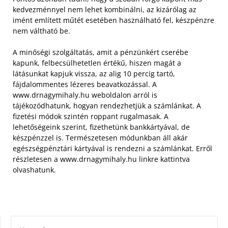
kedvezménnyel nem lehet kombinálni, az kizárólag az
imént említett műtét esetében használható fel, készpénzre
nem váltható be.
A minőségi szolgáltatás, amit a pénzünkért cserébe
kapunk, felbecsülhetetlen értékű, hiszen magát a
látásunkat kapjuk vissza, az alig 10 percig tartó,
fájdalommentes lézeres beavatkozással. A
www.drnagymihaly.hu weboldalon arról is
tájékozódhatunk, hogyan rendezhetjük a számlánkat. A
fizetési módok szintén roppant rugalmasak. A
lehetőségeink szerint, fizethetünk bankkártyával, de
készpénzzel is. Természetesen módunkban áll akár
egészségpénztári kártyával is rendezni a számlánkat. Erről
részletesen a www.drnagymihaly.hu linkre kattintva
olvashatunk.
KERESÉS: