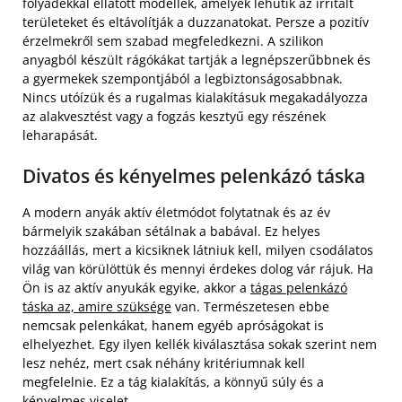
folyadékkal ellátott modellek, amelyek lehűtik az irritált
területeket és eltávolítják a duzzanatokat. Persze a pozitív
érzelmekről sem szabad megfeledkezni. A szilikon
anyagból készült rágókákat tartják a legnépszerűbbnek és
a gyermekek szempontjából a legbiztonságosabbnak.
Nincs utóízük és a rugalmas kialakításuk megakadályozza
az alakvesztést vagy a fogzás kesztyű egy részének
leharapását.
Divatos és kényelmes pelenkázó táska
A modern anyák aktív életmódot folytatnak és az év
bármelyik szakában sétálnak a babával. Ez helyes
hozzáállás, mert a kicsiknek látniuk kell, milyen csodálatos
világ van körülöttük és mennyi érdekes dolog vár rájuk. Ha
Ön is az aktív anyukák egyike, akkor a
tágas pelenkázó
táska az, amire szüksége
van. Természetesen ebbe
nemcsak pelenkákat, hanem egyéb apróságokat is
elhelyezhet. Egy ilyen kellék kiválasztása sokak szerint nem
lesz nehéz, mert csak néhány kritériumnak kell
megfelelnie. Ez a tág kialakítás, a könnyű súly és a
kényelmes viselet.