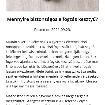
Mennyire biztonságos a fogzás kesztyű?
Posted on 2021.09.23.
Miután sikerült kiélvezniük a gyermek életének első
hónapjait, a szülőknek az első fogacskák kibújását segítő
kellékeket kell vásárolniuk. Sokan azt gondolják, hogy
felesleges bajlódni ezekkel a termékekkel ilyen korán. Sok
fogorvos
ajánlása szerint, a fogzás kesztyű
beszerzése már
3 hónapos kor után is időszerűvé válhat, mivel a fogak
lassan elkezdenek kifelé bújni, az íny masszírozása pedig
segít enyhíteni a hirtelen megjelenő kellemetlen érzéseket.
Lássuk mit biztosít ez a szerény eszköz a kicsiknek! Először
is a fájó íny masszírozását.
Másodszor eltereli a figyelmét, ami az idegességet is
megszünteti. A fogzás kesztyűn kívül, léteznek olyan