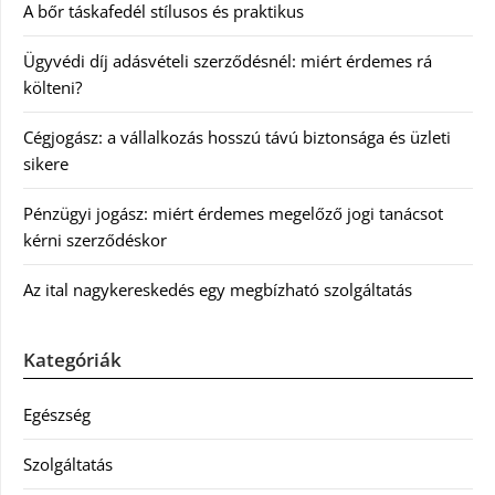
A bőr táskafedél stílusos és praktikus
Ügyvédi díj adásvételi szerződésnél: miért érdemes rá
költeni?
Cégjogász: a vállalkozás hosszú távú biztonsága és üzleti
sikere
Pénzügyi jogász: miért érdemes megelőző jogi tanácsot
kérni szerződéskor
Az ital nagykereskedés egy megbízható szolgáltatás
Kategóriák
Egészség
Szolgáltatás