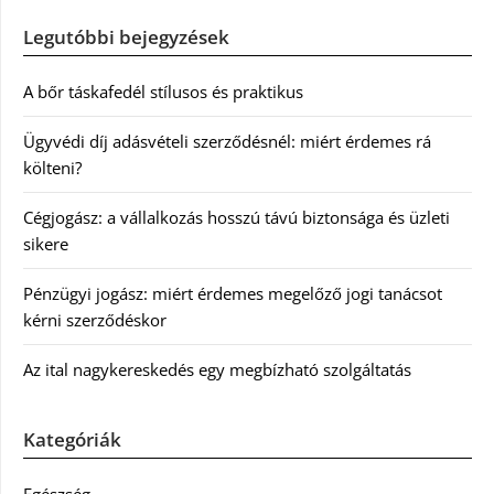
Legutóbbi bejegyzések
A bőr táskafedél stílusos és praktikus
Ügyvédi díj adásvételi szerződésnél: miért érdemes rá
költeni?
Cégjogász: a vállalkozás hosszú távú biztonsága és üzleti
sikere
Pénzügyi jogász: miért érdemes megelőző jogi tanácsot
kérni szerződéskor
Az ital nagykereskedés egy megbízható szolgáltatás
Kategóriák