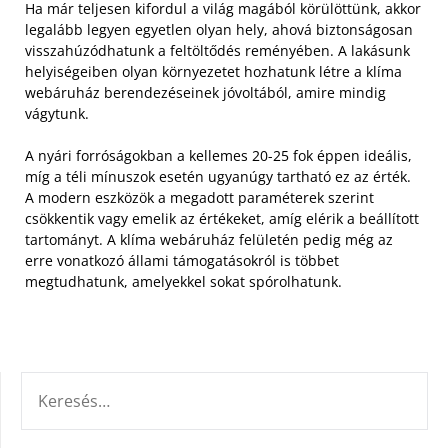
Ha már teljesen kifordul a világ magából körülöttünk, akkor
legalább legyen egyetlen olyan hely, ahová biztonságosan
visszahúzódhatunk a feltöltődés reményében. A lakásunk
helyiségeiben olyan környezetet hozhatunk létre a klíma
webáruház berendezéseinek jóvoltából, amire mindig
vágytunk.
A nyári forróságokban a kellemes 20-25 fok éppen ideális,
míg a téli mínuszok esetén ugyanúgy tartható ez az érték.
A modern eszközök a megadott paraméterek szerint
csökkentik vagy emelik az értékeket, amíg elérik a beállított
tartományt. A klíma webáruház felületén pedig még az
erre vonatkozó állami támogatásokról is többet
megtudhatunk, amelyekkel sokat spórolhatunk.
KERESÉS: