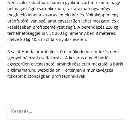
Nemcsak szabadban, hanem gyakran zárt terekben, nagy
belmagasságú csarnokokban, raktárakban ugyanúgy
megfelelő lehet a kosaras emelő bérlés. Voltaképpen egy
utánfutóról van szó, amit egyszerűen lehet mozgatni és a
kezelésében profi személyzet segít. A berendezés 220 kg
terhelhetőséggel bír. Ez 200 kg, amennyiben 8 méteres,
illetve 80 kg 10,5 m oldalkinyúlás esetén.
A saját Honda áramfejlesztőről működő berendezés nem
igényel hálózati csatlakozást. A
kosaras emelő bérlés
egyszerűen elvégezhető
, aminek részleteit megtalálja bárki
a klimaman.hu weboldalon. Történjen a munkavégzés
fokozott biztonságban profi technikával!
KERESÉS: