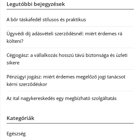
Legutóbbi bejegyzések
A bőr táskafedél stílusos és praktikus
Ügyvédi díj adásvételi szerződésnél: miért érdemes rá
költeni?
Cégjogász: a vállalkozás hosszú távú biztonsága és üzleti
sikere
Pénzügyi jogász: miért érdemes megelőző jogi tanácsot
kérni szerződéskor
Az ital nagykereskedés egy megbízható szolgáltatás
Kategóriák
Egészség