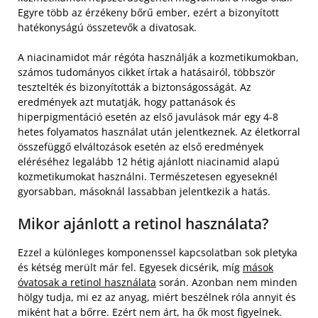
Egyre több az érzékeny bőrű ember, ezért a bizonyított
hatékonyságú összetevők a divatosak.
A niacinamidot már régóta használják a kozmetikumokban,
számos tudományos cikket írtak a hatásairól, többször
tesztelték és bizonyították a biztonságosságát. Az
eredmények azt mutatják, hogy pattanások és
hiperpigmentáció esetén az első javulások már egy 4-8
hetes folyamatos használat után jelentkeznek. Az életkorral
összefüggő elváltozások esetén az első eredmények
eléréséhez legalább 12 hétig ajánlott niacinamid alapú
kozmetikumokat használni. Természetesen egyeseknél
gyorsabban, másoknál lassabban jelentkezik a hatás.
Mikor ajánlott a retinol használata?
Ezzel a különleges komponenssel kapcsolatban sok pletyka
és kétség merült már fel. Egyesek dicsérik, míg
mások
óvatosak a retinol használata
során. Azonban nem minden
hölgy tudja, mi ez az anyag, miért beszélnek róla annyit és
miként hat a bőrre. Ezért nem árt, ha ők most figyelnek.