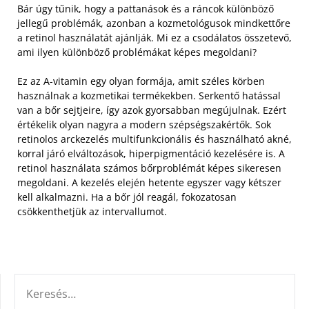
Bár úgy tűnik, hogy a pattanások és a ráncok különböző
jellegű problémák, azonban a kozmetológusok mindkettőre
a retinol használatát ajánlják. Mi ez a csodálatos összetevő,
ami ilyen különböző problémákat képes megoldani?
Ez az A-vitamin egy olyan formája, amit széles körben
használnak a kozmetikai termékekben. Serkentő hatással
van a bőr sejtjeire, így azok gyorsabban megújulnak. Ezért
értékelik olyan nagyra a modern szépségszakértők. Sok
retinolos arckezelés multifunkcionális és használható akné,
korral járó elváltozások, hiperpigmentáció kezelésére is. A
retinol használata számos bőrproblémát képes sikeresen
megoldani. A kezelés elején hetente egyszer vagy kétszer
kell alkalmazni. Ha a bőr jól reagál, fokozatosan
csökkenthetjük az intervallumot.
KERESÉS: