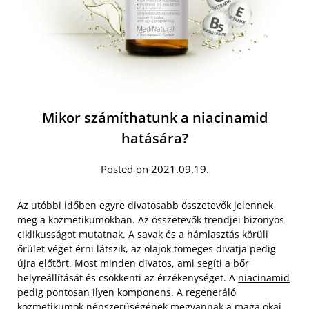
Mikor számíthatunk a niacinamid
hatására?
Posted on 2021.09.19.
Az utóbbi időben egyre divatosabb összetevők jelennek
meg a kozmetikumokban. Az összetevők trendjei bizonyos
ciklikusságot mutatnak. A savak és a hámlasztás körüli
őrület véget érni látszik, az olajok tömeges divatja pedig
újra előtört. Most minden divatos, ami segíti a bőr
helyreállítását és csökkenti az érzékenységet. A
niacinamid
pedig pontosan
ilyen komponens. A regeneráló
kozmetikumok népszerűségének megvannak a maga okai.