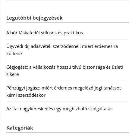
Legutóbbi bejegyzések
A bőr táskafedél stílusos és praktikus
Ügyvédi díj adásvételi szerződésnél: miért érdemes rá
költeni?
Cégjogász: a vállalkozás hosszú távú biztonsága és üzleti
sikere
Pénzügyi jogász: miért érdemes megelőző jogi tanácsot
kérni szerződéskor
Az ital nagykereskedés egy megbízható szolgáltatás
Kategóriák