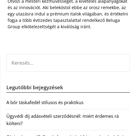
Ötvözi a mesteri kézművességet, a kivételes alapanyagokat
és az innovációt. Aki belekóstol ebbe az orosz remekbe, az
egy utazásra indul a prémium italok világában, és értékelni
fogja a több évtizedes tapasztalattal rendelkező Beluga
Group elkötelezettségét a kiválóság iránt.
KERESÉS:
Legutóbbi bejegyzések
A bőr táskafedél stílusos és praktikus
Ügyvédi díj adásvételi szerződésnél: miért érdemes rá
költeni?