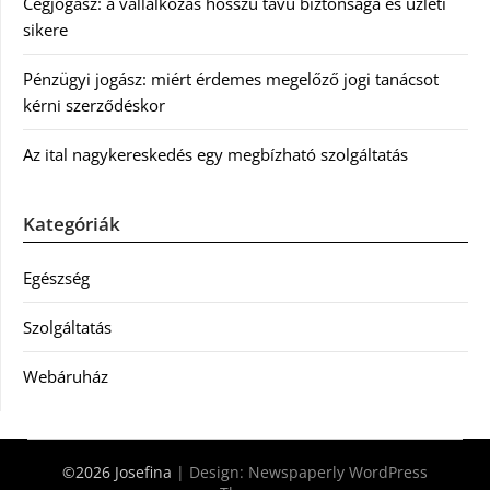
Cégjogász: a vállalkozás hosszú távú biztonsága és üzleti
sikere
Pénzügyi jogász: miért érdemes megelőző jogi tanácsot
kérni szerződéskor
Az ital nagykereskedés egy megbízható szolgáltatás
Kategóriák
Egészség
Szolgáltatás
Webáruház
©2026 Josefina
| Design:
Newspaperly WordPress