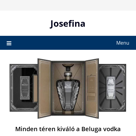
Skip
to
content
Josefina
Menu
Minden téren kiváló a Beluga vodka