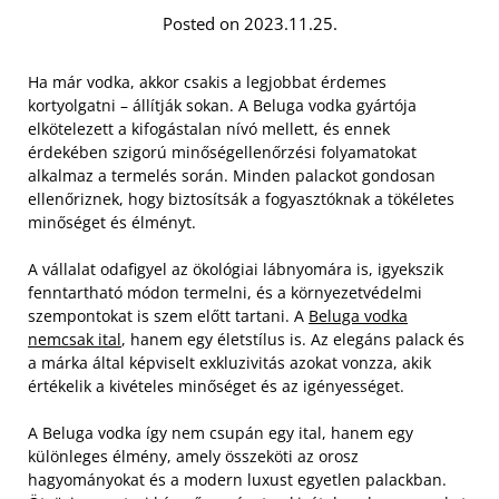
Posted on 2023.11.25.
Ha már vodka, akkor csakis a legjobbat érdemes
kortyolgatni – állítják sokan. A Beluga vodka gyártója
elkötelezett a kifogástalan nívó mellett, és ennek
érdekében szigorú minőségellenőrzési folyamatokat
alkalmaz a termelés során. Minden palackot gondosan
ellenőriznek, hogy biztosítsák a fogyasztóknak a tökéletes
minőséget és élményt.
A vállalat odafigyel az ökológiai lábnyomára is, igyekszik
fenntartható módon termelni, és a környezetvédelmi
szempontokat is szem előtt tartani. A
Beluga vodka
nemcsak ital
, hanem egy életstílus is. Az elegáns palack és
a márka által képviselt exkluzivitás azokat vonzza, akik
értékelik a kivételes minőséget és az igényességet.
A Beluga vodka így nem csupán egy ital, hanem egy
különleges élmény, amely összeköti az orosz
hagyományokat és a modern luxust egyetlen palackban.