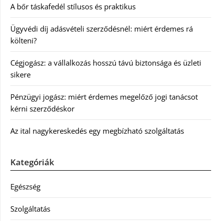
A bőr táskafedél stílusos és praktikus
Ügyvédi díj adásvételi szerződésnél: miért érdemes rá
költeni?
Cégjogász: a vállalkozás hosszú távú biztonsága és üzleti
sikere
Pénzügyi jogász: miért érdemes megelőző jogi tanácsot
kérni szerződéskor
Az ital nagykereskedés egy megbízható szolgáltatás
Kategóriák
Egészség
Szolgáltatás