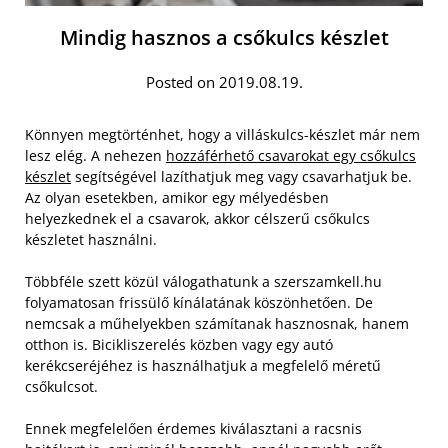
Mindig hasznos a csőkulcs készlet
Posted on 2019.08.19.
Könnyen megtörténhet, hogy a villáskulcs-készlet már nem
lesz elég. A nehezen
hozzáférhető csavarokat egy csőkulcs
készlet
segítségével lazíthatjuk meg vagy csavarhatjuk be.
Az olyan esetekben, amikor egy mélyedésben
helyezkednek el a csavarok, akkor célszerű csőkulcs
készletet használni.
Többféle szett közül válogathatunk a szerszamkell.hu
folyamatosan frissülő kínálatának köszönhetően. De
nemcsak a műhelyekben számítanak hasznosnak, hanem
otthon is. Bicikliszerelés közben vagy egy autó
kerékcseréjéhez is használhatjuk a megfelelő méretű
csőkulcsot.
Ennek megfelelően érdemes kiválasztani a racsnis