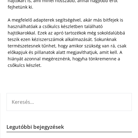
hajtókart is, ami minél hosszabb, annál nagyobb erőt
fejhetünk ki.
A megfelelő adapterek segítségével, akár más bitfejek is
használhatóak a csőkulcs készletben található
hajtókarokkal. Ezek az apró tartozékok még sokoldalúbbá
teszik ezen kéziszerszámok alkalmazását. Sokunknak
természetesnek tűnhet, hogy amikor szükség van rá, csak
előkapjuk és pillanatok alatt megjavíthatjuk, amit kell. A
hiányát azonnal megéreznénk, hogyha tönkremenne a
csőkulcs készlet.
KERESÉS:
Legutóbbi bejegyzések