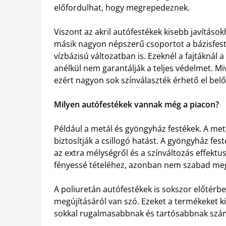
előfordulhat, hogy megrepedeznek.
Viszont az akril autófestékek kisebb javításo
másik nagyon népszerű csoportot a bázisfesté
vízbázisú változatban is. Ezeknél a fajtáknál
anélkül nem garantálják a teljes védelmet. Mi
ezért nagyon sok színválaszték érhető el belő
Milyen autófestékek vannak még a piacon?
Például a metál és gyöngyház festékek. A me
biztosítják a csillogó hatást. A gyöngyház f
az extra mélységről és a színváltozás effektu
fényessé tételéhez, azonban nem szabad megf
A poliuretán autófestékek is sokszor előtérb
megújításáról van szó. Ezeket a termékeket ki
sokkal rugalmasabbnak és tartósabbnak számí