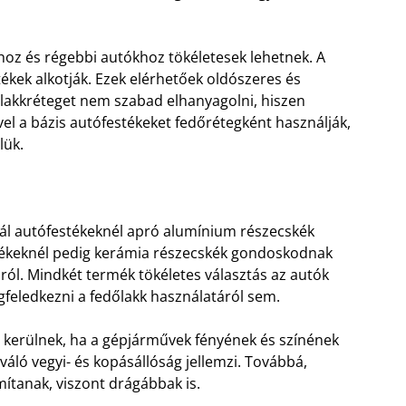
khoz és régebbi autókhoz tökéletesek lehetnek. A
kek alkotják. Ezek elérhetőek oldószeres és
 a lakkréteget nem szabad elhanyagolni, hiszen
vel a bázis autófestékeket fedőrétegként használják,
lük.
tál autófestékeknél apró alumínium részecskék
estékeknél pedig kerámia részecskék gondoskodnak
sról. Mindkét termék tökéletes választás az autók
eledkezni a fedőlakk használatáról sem.
e kerülnek, ha a gépjárművek fényének és színének
váló vegyi- és kopásállóság jellemzi. Továbbá,
tanak, viszont drágábbak is.