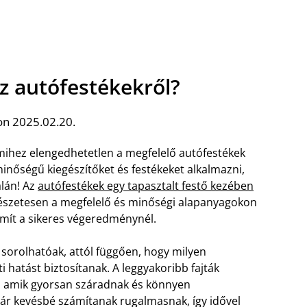
az autófestékekről?
on 2025.02.20.
amihez elengedhetetlen a megfelelő autófestékek
nőségű kiegészítőket és festékeket alkalmazni,
alán! Az
autófestékek egy tapasztalt festő kezében
észetesen a megfelelő és minőségi alapanyagokon
számít a sikeres végeredménynél.
orolhatóak, attól függően, hogy milyen
ti hatást biztosítanak. A leggyakoribb fajták
k, amik gyorsan száradnak és könnyen
bár kevésbé számítanak rugalmasnak, így idővel