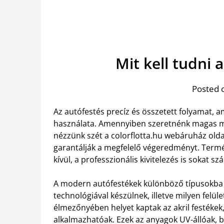
Mit kell tudni 
Posted 
Az autófestés precíz és összetett folyamat, 
használata. Amennyiben szeretnénk magas mi
nézzünk szét a colorflotta.hu webáruház old
garantálják a megfelelő végeredményt. Term
kívül, a professzionális kivitelezés is sokat 
A modern autófestékek különböző típusokba s
technológiával készülnek, illetve milyen felüle
élmezőnyében helyet kaptak az akril festéke
alkalmazhatóak. Ezek az anyagok UV-állóak, 