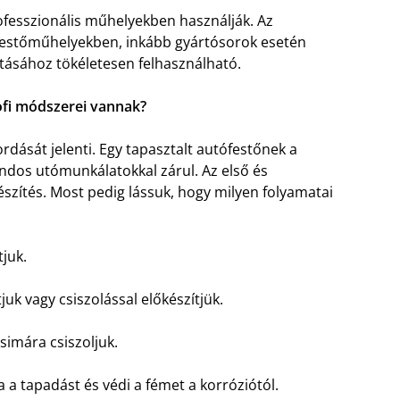
ofesszionális műhelyekben használják. Az
n festőműhelyekben, inkább gyártósorok esetén
ításához tökéletesen felhasználható.
ofi módszerei vannak?
dását jelenti. Egy tapasztalt autófestőnek a
ondos utómunkálatokkal zárul. Az első és
észítés. Most pedig lássuk, hogy milyen folyamatai
tjuk.
tjuk vagy csiszolással előkészítjük.
simára csiszoljuk.
a a tapadást és védi a fémet a korróziótól.