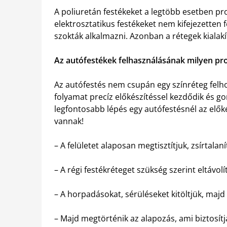
A poliuretán festékeket a legtöbb esetben pr
elektrosztatikus festékeket nem kifejezette
szokták alkalmazni. Azonban a rétegek kialak
Az autófestékek felhasználásának milyen pr
Az autófestés nem csupán egy színréteg felhor
folyamat precíz előkészítéssel kezdődik és g
legfontosabb lépés egy autófestésnél az elők
vannak!
– A felületet alaposan megtisztítjuk, zsírtalaní
– A régi festékréteget szükség szerint eltávolí
– A horpadásokat, sérüléseket kitöltjük, majd 
– Majd megtörténik az alapozás, ami biztosítj