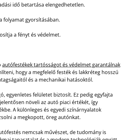
adási idő betartása elengedhetetlen.
 a folyamat gyorsításában.
osítja a fényt és védelmet.
ó
autófestékek tartósságot és védelmet garantálnak
teni, hogy a megfelelő festék és lakkréteg hosszú
ntagságaitól és a mechanikai hatásoktól.
ó, egyenletes felületet biztosít. Ez pedig egyfajta
jelentősen növeli az autó piaci értékét, így
tékbe. A különleges és egyedi színárnyalatok
zsolni a megkopott, öreg autónkat.
utófestés nemcsak művészet, de tudomány is
kmai tapasztalat és a modern technológiák együtt