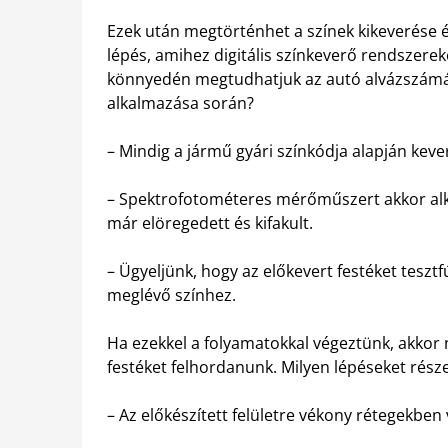
Ezek után megtörténhet a színek kikeverése és
lépés, amihez digitális színkeverő rendszere
könnyedén megtudhatjuk az autó alvázszámábó
alkalmazása során?
– Mindig a jármű gyári színkódja alapján kever
– Spektrofotométeres mérőműszert akkor al
már elöregedett és kifakult.
– Ügyeljünk, hogy az előkevert festéket tesztf
meglévő színhez.
Ha ezekkel a folyamatokkal végeztünk, akkor 
festéket felhordanunk. Milyen lépéseket rész
– Az előkészített felületre vékony rétegekben v