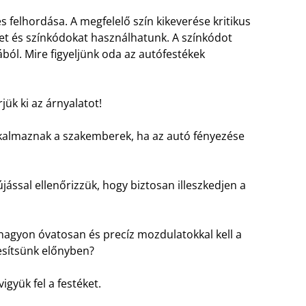
 felhordása. A megfelelő szín kikeverése kritikus
ket és színkódokat használhatunk. A színkódot
l. Mire figyeljünk oda az autófestékek
jük ki az árnyalatot!
kalmaznak a szakemberek, ha az autó fényezése
újással ellenőrizzük, hogy biztosan illeszkedjen a
nagyon óvatosan és precíz mozdulatokkal kell a
esítsünk előnyben?
igyük fel a festéket.