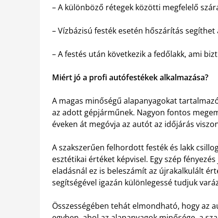
– A különböző rétegek közötti megfelelő szár
– Vízbázisú festék esetén hőszárítás segíthet
– A festés után következik a fedőlakk, ami bizt
Miért jó a profi autófestékek alkalmazása?
A magas minőségű alapanyagokat tartalmaz
az adott gépjárműnek. Nagyon fontos megemlí
éveken át megóvja az autót az időjárás viszo
A szakszerűen felhordott festék és lakk csillog
esztétikai értéket képvisel. Egy szép fényezés 
eladásnál ez is beleszámít az újrakalkulált ér
segítségével igazán különlegessé tudjuk vará
Összességében tehát elmondható, hogy az a
egyben, ahol az alapanyagok minősége, a sza