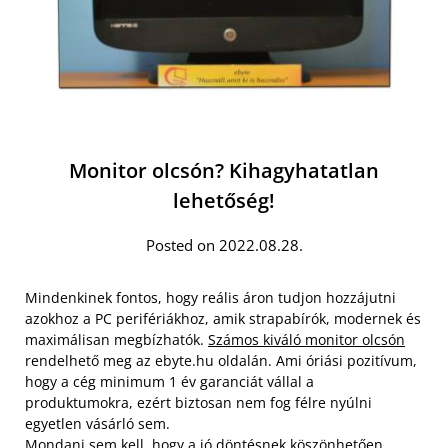
Monitor olcsón? Kihagyhatatlan
lehetőség!
Posted on 2022.08.28.
Mindenkinek fontos, hogy reális áron tudjon hozzájutni
azokhoz a PC perifériákhoz, amik strapabírók, modernek és
maximálisan megbízhatók.
Számos kiváló monitor olcsón
rendelhető meg az ebyte.hu oldalán. Ami óriási pozitívum,
hogy a cég minimum 1 év garanciát vállal a
produktumokra, ezért biztosan nem fog félre nyúlni
egyetlen vásárló sem.
Mondani sem kell, hogy a jó döntésnek köszönhetően