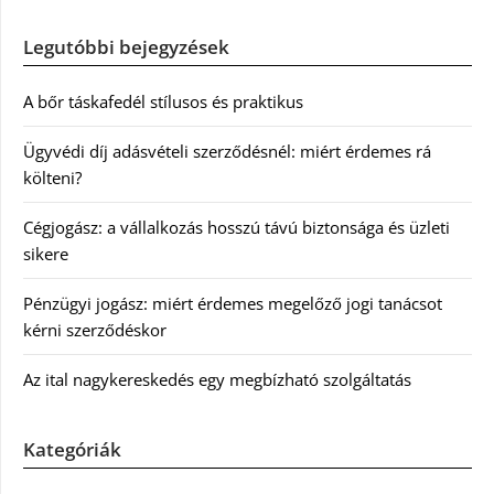
Legutóbbi bejegyzések
A bőr táskafedél stílusos és praktikus
Ügyvédi díj adásvételi szerződésnél: miért érdemes rá
költeni?
Cégjogász: a vállalkozás hosszú távú biztonsága és üzleti
sikere
Pénzügyi jogász: miért érdemes megelőző jogi tanácsot
kérni szerződéskor
Az ital nagykereskedés egy megbízható szolgáltatás
Kategóriák