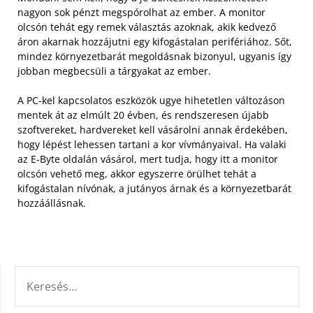
nagyon sok pénzt megspórolhat az ember. A monitor
olcsón tehát egy remek választás azoknak, akik kedvező
áron akarnak hozzájutni egy kifogástalan perifériához. Sőt,
mindez környezetbarát megoldásnak bizonyul, ugyanis így
jobban megbecsüli a tárgyakat az ember.
A PC-kel kapcsolatos eszközök ugye hihetetlen változáson
mentek át az elmúlt 20 évben, és rendszeresen újabb
szoftvereket, hardvereket kell vásárolni annak érdekében,
hogy lépést lehessen tartani a kor vívmányaival. Ha valaki
az E-Byte oldalán vásárol, mert tudja, hogy itt a monitor
olcsón vehető meg, akkor egyszerre örülhet tehát a
kifogástalan nívónak, a jutányos árnak és a környezetbarát
hozzáállásnak.
KERESÉS: