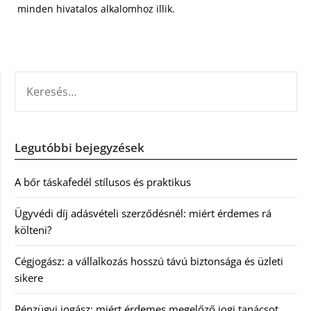
minden hivatalos alkalomhoz illik.
KERESÉS:
Legutóbbi bejegyzések
A bőr táskafedél stílusos és praktikus
Ügyvédi díj adásvételi szerződésnél: miért érdemes rá
költeni?
Cégjogász: a vállalkozás hosszú távú biztonsága és üzleti
sikere
Pénzügyi jogász: miért érdemes megelőző jogi tanácsot