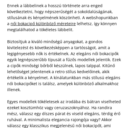
Ennek a lábbelinek a hosszú története arra enged
következtetni, hogy népszerűségét a sokoldalúságának,
stílusának és kényelmének köszönheti. A webshopunkban
a
női bokacipő különböző méreteire
lelhetsz, így könnyen
megtalálhatod a tökéletes lábbelit.
Biztosítjuk a kiváló minőségű anyagokat, a gondos
kivitelezést és következésképpen a tartósságot, amit a
legigényesebb nők is értékelnek. Az elegáns női bokacipők
egyik legnépszerűbb típusát a fűzős modellek jelentik.
Ezek
a cipők minőségi bőrből készülnek, lapos talppal. Kitűnő
lehetőséget jelentenek a retro stílus kedvelőinek, akik
értékelik a kényelmet. A kínálatunkban más stílusú elegáns
női bokacipőket is találsz, amelyek különböző alkalmakhoz
illenek.
Egyes modellek tökéletesek az irodába és bátran viselheted
ezeket kosztümhöz vagy ceruzaszoknyához. Ha randira
mész, válassz egy díszes párat és viseld elegáns, térdig érő
ruhával. A minimalista elegancia rajongója vagy? Akkor
válassz egy klasszikus megjelenésű női bokacipőt, ami