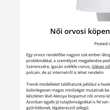
Női orvosi köpe
Posted 
Egy orvosi rendelőbe nagyon sok ember látog
problémákkal, a személyzet megjelenése pedi
Szerencsére, igazán sokféle csinos,
ízléses n
polcain, de az internetről is lehet rendelni.
Trendi modelleket találhatunk például a heal
különlegesen magas minőséget mutatnak be. Kü
készleten lévő Alessya biopamut női orvosi k
Azonban egyéb jó tulajdonságokkal is fel van 
gyűrődésnek, légáteresztő jellegű.