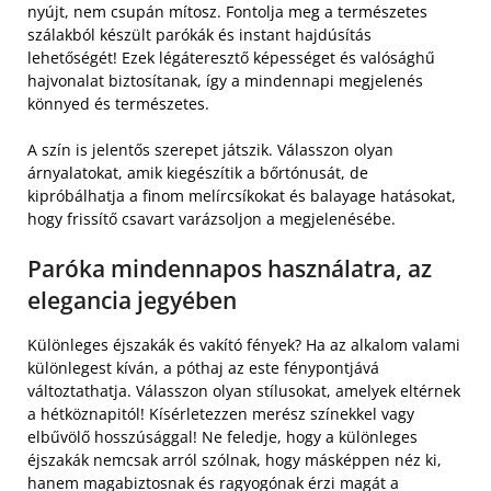
nyújt, nem csupán mítosz. Fontolja meg a természetes
szálakból készült parókák és instant hajdúsítás
lehetőségét! Ezek légáteresztő képességet és valósághű
hajvonalat biztosítanak, így a mindennapi megjelenés
könnyed és természetes.
A szín is jelentős szerepet játszik. Válasszon olyan
árnyalatokat, amik kiegészítik a bőrtónusát, de
kipróbálhatja a finom melírcsíkokat és balayage hatásokat,
hogy frissítő csavart varázsoljon a megjelenésébe.
Paróka mindennapos használatra, az
elegancia jegyében
Különleges éjszakák és vakító fények? Ha az alkalom valami
különlegest kíván, a póthaj az este fénypontjává
változtathatja. Válasszon olyan stílusokat, amelyek eltérnek
a hétköznapitól! Kísérletezzen merész színekkel vagy
elbűvölő hosszúsággal! Ne feledje, hogy a különleges
éjszakák nemcsak arról szólnak, hogy másképpen néz ki,
hanem magabiztosnak és ragyogónak érzi magát a