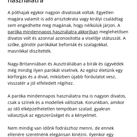
használatra
A póthajak egykor nagyon divatosak voltak. Egyetlen
magára valamit is adó arisztokrata vagy királyi családtag
sem engedhette meg magának, hogy nélkülük járjon. A
paróka mindennapos használatra akkoriban
meglehetősen
divatos volt és azonnal azonosította a viselője státuszát. A
szőke, göndör parókákat befonták és szalagokkal,
masnikkal díszítették.
Nagy-Britanniában és Ausztráliában a bírák és ügyvédek
még mindig ilyen parókát viselnek. Az egész életünk egy
körforgás és a divat, miközben újabb fordulatot vesz,
visszatér a jól elfeledett régihez.
A paróka mindennapos használatra ma is nagyon divatos,
csak a színek és a modellek változtak. Korunkban, amikor
az idő elképzelhetetlen tempóban szalad, gyakran
választjuk az egyszerűséget és a kényelmet.
Nem mindig van időnk fodrászhoz menni, de ennek
ellenére szeretnénk elegánsan kinézni. Ilyenkor egy