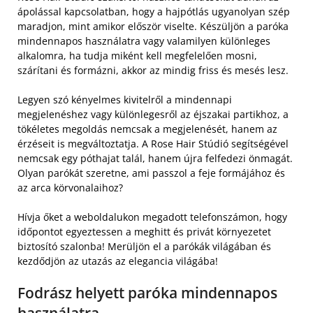
ápolással kapcsolatban, hogy a hajpótlás ugyanolyan szép
maradjon, mint amikor először viselte. Készüljön a paróka
mindennapos használatra vagy valamilyen különleges
alkalomra, ha tudja miként kell megfelelően mosni,
szárítani és formázni, akkor az mindig friss és mesés lesz.
Legyen szó kényelmes kivitelről a mindennapi
megjelenéshez vagy különlegesről az éjszakai partikhoz, a
tökéletes megoldás nemcsak a megjelenését, hanem az
érzéseit is megváltoztatja. A Rose Hair Stúdió segítségével
nemcsak egy póthajat talál, hanem újra felfedezi önmagát.
Olyan parókát szeretne, ami passzol a feje formájához és
az arca körvonalaihoz?
Hívja őket a weboldalukon megadott telefonszámon, hogy
időpontot egyeztessen a meghitt és privát környezetet
biztosító szalonba! Merüljön el a parókák világában és
kezdődjön az utazás az elegancia világába!
Fodrász helyett paróka mindennapos