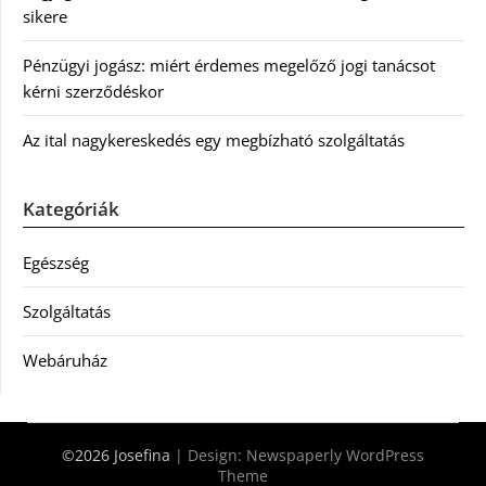
sikere
Pénzügyi jogász: miért érdemes megelőző jogi tanácsot
kérni szerződéskor
Az ital nagykereskedés egy megbízható szolgáltatás
Kategóriák
Egészség
Szolgáltatás
Webáruház
©2026 Josefina
| Design:
Newspaperly WordPress
Theme