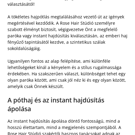
választásától!
A tökéletes hajpótlás megtalálásához vezető út az igények
megértésével kezdődik. A Rose Hair Stúdió személyre
szabott élményt biztosít, végigvezetve Önt a megfelelő
paróka vagy instant hajdúsítás kiválasztásán, az emberi haj
fényűző tapintásától kezdve, a szintetikus szálak
sokoldalúságáig.
Ugyanilyen fontos az alap felépítése, ami különféle
lehetőségeket kínál a kényelem és a stílus rugalmassága
érdekében. Ha szakszerűen választ, különbséget tehet egy
olyan paróka között, ami csak jól néz ki és egy olyan között,
amelyik csak Önnek készült.
A póthaj és az instant hajdúsítás
ápolása
Az instant hajdúsítás ápolása döntő fontosságú, mind a
hosszú élettartam, mind a megjelenés szempontjából. A
Rose Hair Stúdió szakértői hasznos tanácsokat adnak az