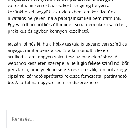
változata, hiszen ezt az eszközt rengeteg helyen a
kezünkbe kell vegyük, az üzletekben, amikor fizetünk,
hivatalos helyeken, ha a papírjainkat kell bemutatnunk.
Egy valódi bőrből készült modell soha nem okoz csalódást,
praktikus és egyben könnyen kezelhető.
Igazán jól néz ki, ha a hölgy táskája is ugyanolyan színű és
anyagú, mint a pénztárca. Ez a kifinomult ízléséről
árulkodik, ami nagyon sokat tesz az megjelenéshez. A
webshop készletén szerepel a Bellugio fekete színű női bőr
pénztárca, amelynek belseje 5 részre oszlik, amiből az egy
cipzárral zárható aprótartó rekesze fémcsattal pattintható
be. A tartalma nagyszerűen rendszerezhető.
KERESÉS: