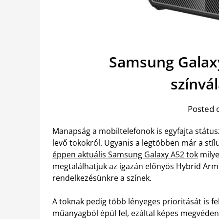
Samsung Galaxy
színvá
Posted 
Manapság a mobiltelefonok is egyfajta státu
levő tokokról. Ugyanis a legtöbben már a stílu
éppen aktuális Samsung Galaxy A52 tok
milye
megtalálhatjuk az igazán előnyös Hybrid Arm
rendelkezésünkre a színek.
A toknak pedig több lényeges prioritását is fe
műanyagból épül fel, ezáltal képes megvédeni