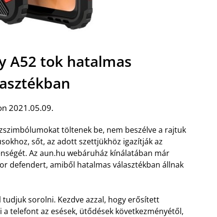
 A52 tok hatalmas
lasztékban
on 2021.05.09.
szszimbólumokat töltenek be, nem beszélve a rajtuk
sokhoz, sőt, az adott szettjükhöz igazítják az
nségét. Az aun.hu webáruház kínálatában már
or defendert, amiből hatalmas választékban állnak
l tudjuk sorolni. Kezdve azzal, hogy erősített
 a telefont az esések, ütődések következményétől,