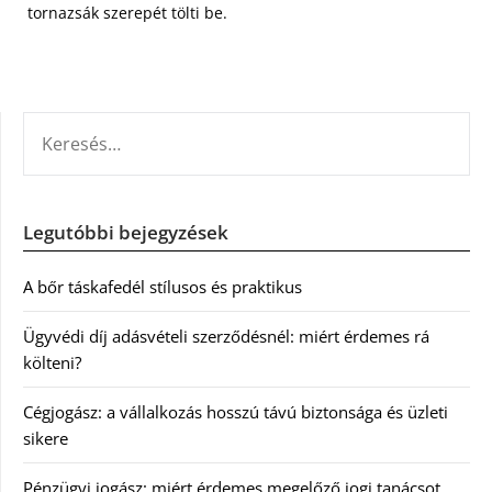
tornazsák szerepét tölti be.
KERESÉS:
Legutóbbi bejegyzések
A bőr táskafedél stílusos és praktikus
Ügyvédi díj adásvételi szerződésnél: miért érdemes rá
költeni?
Cégjogász: a vállalkozás hosszú távú biztonsága és üzleti
sikere
Pénzügyi jogász: miért érdemes megelőző jogi tanácsot