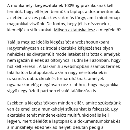
A munkahelyi kiegészítőknek 100%-ig praktikusnak kell
lenniük, hogy elférjen bennük a laptop, a dokumentumok,
az ebéd, a vizes palack és sok más tárgy, amit mindennap
magunkkal viszünk. De fontos, hogy jól is nézzenek ki,
kiemeljék a stílusunkat.
Milyen aktatáska lesz
a megfelelő?
Találja meg az ideális kiegészítőt a webshopunkban!
Hagyományosan az irodai aktatáska kifejezéshez olyan
nehézkes és divatjamúlt modelleteket társítottak, amelyek
nem igazán illenek az öltönyhöz. Tudni kell azonban, hogy
hol kell keresni. A taskam.hu webshopban számos termék
található a laptopoknak, akár a nagyméretűeknek is,
uzsonnás dobozoknak és tornaruháknak, amelyek
ugyanakkor elég elegánsan néz ki ahhoz, hogy magunkkal
vigyük egy üzleti partnerrel való találkozóra is.
Ezekben a kiegészítőkben minden elfér, amire szükségünk
van és emellett a munkahelyi stílusunkat is fokozzák. Egy
aktatáska tehát mindenekelőtt multifunkcionális kell
legyen, mert délelőtt a laptopnak, a dokumentumoknak és
a munkahelyi ebédnek ad helyet, délután pedig a