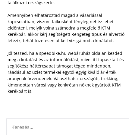
találkozni országszerte.
Amennyiben elhatároztad magad a vásárlással
kapcsolatban, viszont laikusként tényleg nehéz lehet
eldönteni, melyik volna számodra a megfelelő KTM
kerékpár, akkor kérj segítséget! Rengeteg típus és alverzió
létezik, tehát tüzetesen át kell vizsgálnod a kínálatot.
Jól teszed, ha a speedbike.hu webáruház oldalán kezded
meg a kutatást és az informálódást, mivel itt tapasztalt és
segítőkész háttércsapat támogat téged mindenben,
ráadásul az üzlet termékei egytől-egyig kiváló ár-érték
aránynak örvendenek. Választhatsz országúti, trekking,
kimondottan városi vagy konkrétan nőknek gyártott KTM
kerékpárt is.
KERESÉS: