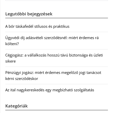
Legutóbbi bejegyzések
A bőr táskafedél stílusos és praktikus
Ügyvédi díj adásvételi szerződésnél: miért érdemes rá
költeni?
Cégjogász: a vállalkozás hosszú távú biztonsága és üzleti
sikere
Pénzügyi jogász: miért érdemes megelőző jogi tanácsot
kérni szerződéskor
Az ital nagykereskedés egy megbízható szolgáltatás
Kategóriák