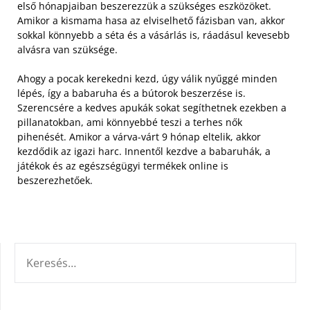
első hónapjaiban beszerezzük a szükséges eszközöket.
Amikor a kismama hasa az elviselhető fázisban van, akkor
sokkal könnyebb a séta és a vásárlás is, ráadásul kevesebb
alvásra van szüksége.
Ahogy a pocak kerekedni kezd, úgy válik nyűggé minden
lépés, így a babaruha és a bútorok beszerzése is.
Szerencsére a kedves apukák sokat segíthetnek ezekben a
pillanatokban, ami könnyebbé teszi a terhes nők
pihenését. Amikor a várva-várt 9 hónap eltelik, akkor
kezdődik az igazi harc. Innentől kezdve a babaruhák, a
játékok és az egészségügyi termékek online is
beszerezhetőek.
KERESÉS: