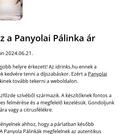
z a Panyolai Pálinka ár
on 2024.06.21.
gjobb helyre érkezett! Az idrinks.hu ennek a
k kedvére tenni a díjszabáskor. Ezért a
Panyolai
nkinek tovább tekerni a weboldalon.
zfőzde szívéből származik. A készítőknek fontos a
es felmérése és a megfelelő kezelésük. Gondoljunk
ra vagy a citrusfélékre.
igényelnek ahhoz, hogy a párlatban később
 A Panyola Pálinkák megfelelnek az autentikus