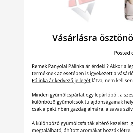
Vásárlásra ösztönö
Posted 
Remek Panyolai Pálinka ár érdekli? Akkor a le
terméknek az esetében is igyekezett a vásárló
Pálinka ár kedvező jellegét
látva, nem kell se
Minden gyümölcspárlat egy lepárlóból, a szes
különböző gyümölcsök tulajdonságainak hely
csak a pektinben gazdag almára, a savas szilvá
A különböző gyümölcsfajták eltérő kezelést 
megtalálható, áhított aromákat hozzák létre.