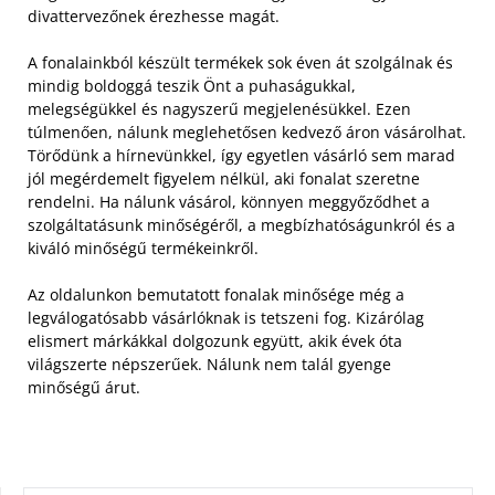
divattervezőnek érezhesse magát.
A fonalainkból készült termékek sok éven át szolgálnak és
mindig boldoggá teszik Önt a puhaságukkal,
melegségükkel és nagyszerű megjelenésükkel.
Ezen
túlmenően, nálunk meglehetősen kedvező áron vásárolhat.
Törődünk a hírnevünkkel, így egyetlen vásárló sem marad
jól megérdemelt figyelem nélkül, aki fonalat szeretne
rendelni. Ha nálunk vásárol, könnyen meggyőződhet a
szolgáltatásunk minőségéről, a megbízhatóságunkról és a
kiváló minőségű termékeinkről.
Az oldalunkon bemutatott fonalak minősége még a
legválogatósabb vásárlóknak is tetszeni fog. Kizárólag
elismert márkákkal dolgozunk együtt, akik évek óta
világszerte népszerűek. Nálunk nem talál gyenge
minőségű árut.