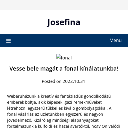
Skip
to
content
Josefina
Menu
Vesse bele magát a fonal kínálatunkba!
Posted on 2022.10.31.
Webáruházunk a kreatív és fantáziadús gondolkodású
emberek boltja, akik képesek igazi remekműveket
létrehozni egyszerű tűkkel és kiváló gombolyagokkal. A
fonal vásárlás az üzletünkben
egyszerű és nagyon
jövedelmező. Kizárólag minőségi alapanyagokat
forgalmazunk a külföldi és hazai gyártóktól, hogy Ön valódi