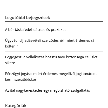
Legutóbbi bejegyzések
A bőr táskafedél stílusos és praktikus
Ügyvédi díj adásvételi szerződésnél: miért érdemes rá
költeni?
Cégjogász: a vállalkozás hosszú távú biztonsága és üzleti
sikere
Pénzügyi jogász: miért érdemes megelőző jogi tanácsot
kérni szerződéskor
Az ital nagykereskedés egy megbízható szolgáltatás
Kategóriák