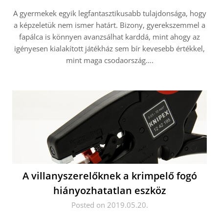
A gyermekek egyik legfantasztikusabb tulajdonsága, hogy
a képzeletük nem ismer határt. Bizony, gyerekszemmel a
fapálca is könnyen avanzsálhat karddá, mint ahogy az
igényesen kialakított játékház sem bír kevesebb értékkel,
mint maga csodaország….
A villanyszerelőknek a krimpelő fogó
hiányozhatatlan eszköz
Posted on 2019.05.20.