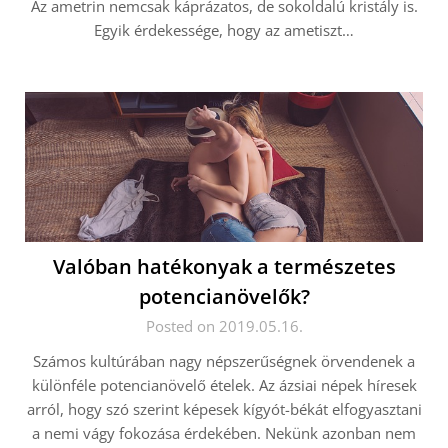
Az ametrin nemcsak káprázatos, de sokoldalú kristály is.
Egyik érdekessége, hogy az ametiszt…
Valóban hatékonyak a természetes
potencianövelők?
Posted on 2019.05.16.
Számos kultúrában nagy népszerűségnek örvendenek a
különféle potencianövelő ételek. Az ázsiai népek híresek
arról, hogy szó szerint képesek kígyót-békát elfogyasztani
a nemi vágy fokozása érdekében. Nekünk azonban nem