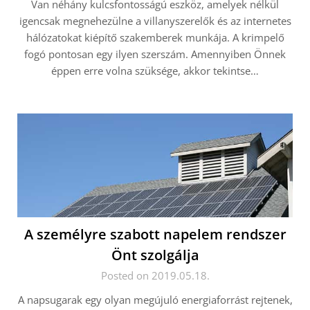
Van néhány kulcsfontosságú eszköz, amelyek nélkül
igencsak megnehezülne a villanyszerelők és az internetes
hálózatokat kiépítő szakemberek munkája. A krimpelő
fogó pontosan egy ilyen szerszám. Amennyiben Önnek
éppen erre volna szüksége, akkor tekintse…
A személyre szabott napelem rendszer
Önt szolgálja
Posted on 2019.05.18.
A napsugarak egy olyan megújuló energiaforrást rejtenek,