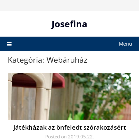
Skip
to
content
Josefina
Menu
Kategória:
Webáruház
Játékházak az önfeledt szórakozásért
Posted on 2019.05.22.