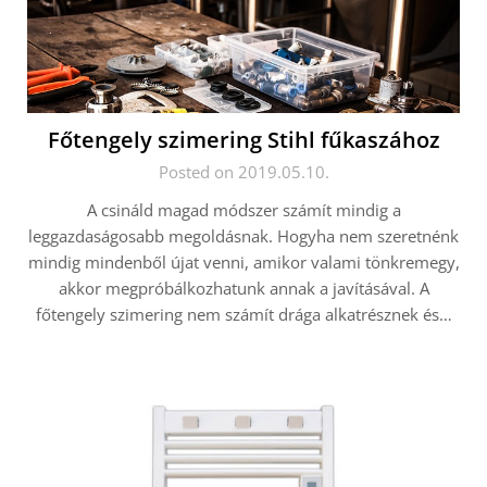
Főtengely szimering Stihl fűkaszához
Posted on 2019.05.10.
A csináld magad módszer számít mindig a
leggazdaságosabb megoldásnak. Hogyha nem szeretnénk
mindig mindenből újat venni, amikor valami tönkremegy,
akkor megpróbálkozhatunk annak a javításával. A
főtengely szimering nem számít drága alkatrésznek és…