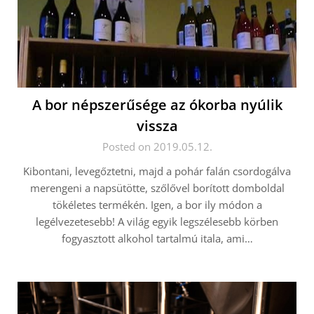
A bor népszerűsége az ókorba nyúlik
vissza
Posted on 2019.05.12.
Kibontani, levegőztetni, majd a pohár falán csordogálva
merengeni a napsütötte, szőlővel borított domboldal
tökéletes termékén. Igen, a bor ily módon a
legélvezetesebb! A világ egyik legszélesebb körben
fogyasztott alkohol tartalmú itala, ami…