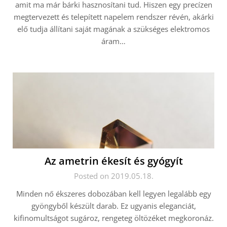
amit ma már bárki hasznosítani tud. Hiszen egy precízen
megtervezett és telepített napelem rendszer révén, akárki
elő tudja állítani saját magának a szükséges elektromos
áram…
Az ametrin ékesít és gyógyít
Posted on 2019.05.18.
Minden nő ékszeres dobozában kell legyen legalább egy
gyöngyből készült darab. Ez ugyanis eleganciát,
kifinomultságot sugároz, rengeteg öltözéket megkoronáz.