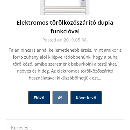
Elektromos törölközőszárító dupla
funkcióval
Posted on 2019.05.08.
Talán nincs is annál kellemetlenebb érzés, mint amikor a
forró zuhany alól kilépve rádöbbenünk, hogy a puha
törölköző, amibe szeretnénk beburkolni a testünket,
nedves és hideg. Az elektromos törölközőszárító
használatával kiküszöbölhetjük ezt…
Bejegyzések
Előző
49
Következő
lapozása
KERESÉS: